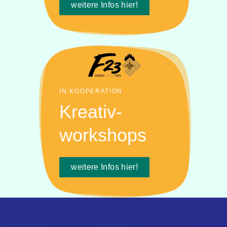
weitere Infos hier!
IN KOOPERATION
Kreativ-
workshops
weitere Infos hier!