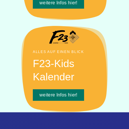
weitere Infos hier!
ALLES AUF EINEN BLICK
F23-Kids
Kalender
weitere Infos hier!