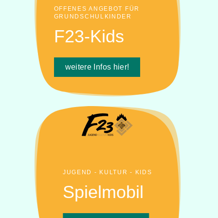
OFFENES ANGEBOT FÜR
GRUNDSCHULKINDER
F23-Kids
weitere Infos hier!
JUGEND - KULTUR - KIDS
Spielmobil