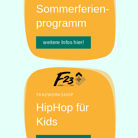
Sommerferien-
programm
weitere Infos hier!
TANZWORKSHOP
HipHop für
Kids