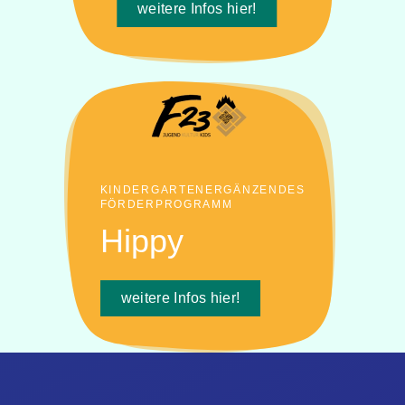
weitere Infos hier!
KINDERGARTENERGÄNZENDES
FÖRDERPROGRAMM
Hippy
weitere Infos hier!