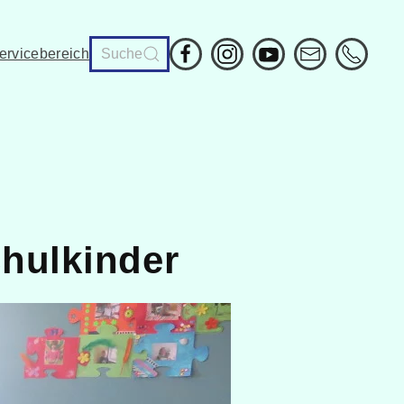
ervicebereich
chulkinder