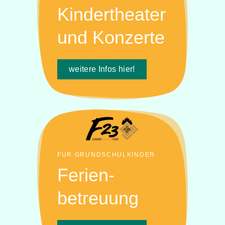
Kindertheater
und Konzerte
weitere Infos hier!
FÜR GRUNDSCHULKINDER
Ferien-
betreuung